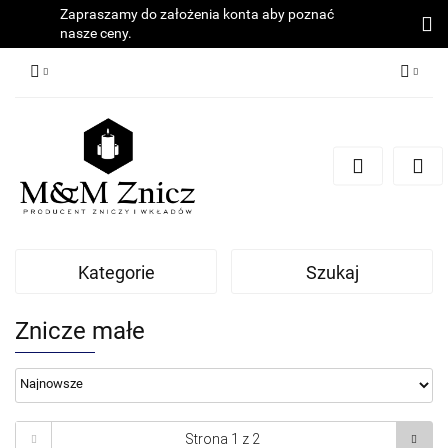
Zapraszamy do założenia konta aby poznać
nasze ceny.
Zaloguj się
Zarejestruj się
Dodaj zgłoszenie
Zgody cookies
Kategorie
Szukaj
Znicze małe