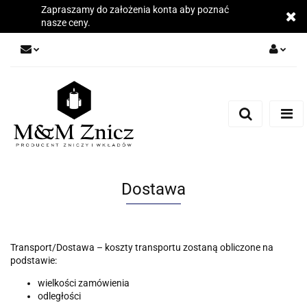
Zapraszamy do założenia konta aby poznać
nasze ceny.
Zaloguj się
Zarejestruj się
Dodaj zgłoszenie
Zgody cookies
Dostawa
Transport/Dostawa – koszty transportu zostaną obliczone na
podstawie:
wielkości zamówienia
odległości