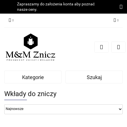
Zapraszamy do założenia konta aby poznać
nasze ceny.
Zaloguj się
Zarejestruj się
Dodaj zgłoszenie
Zgody cookies
Kategorie
Szukaj
Wkłady do zniczy