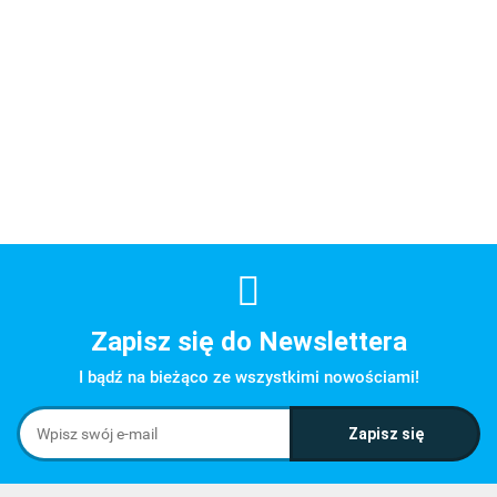
okrągła z
lustrzana z
Kochamy
lustrzana z
Rico Flow
drzewem LA-
różą LA-003
Pamiętamy
krzyżem i
Lilia 12,
Cena
Cena
Cena
Cena
Cena
004
LA-002
różami LA-
Czarno-zł
dostępna po
dostępna po
dostępna po
dostępna po
dostępna
001
czerwony
zalogowaniu
zalogowaniu
zalogowaniu
zalogowaniu
zalogowa
płomień
Zapisz się do Newslettera
I bądź na bieżąco ze wszystkimi nowościami!