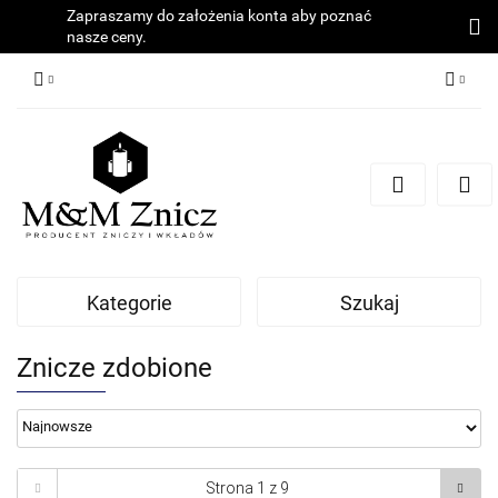
Zapraszamy do założenia konta aby poznać
nasze ceny.
Zaloguj się
Zarejestruj się
Dodaj zgłoszenie
Zgody cookies
Kategorie
Szukaj
Znicze zdobione