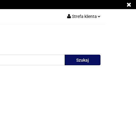
Wyprzedaż
Strefa klienta
sellery
Zaloguj się
Zarejestruj się
Dodaj zgłoszenie
Zgody cookies
Nowości
Kontakt
Katalog
Blog