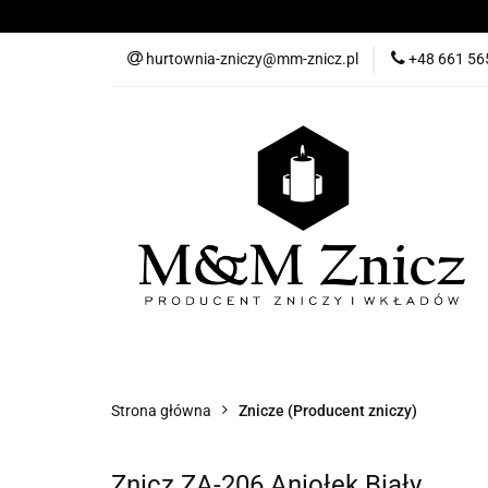
Wszystkie produkt
hurtownia-zniczy@mm-znicz.pl
+48 661 56
Promocja
Nowo
Wszystkie produkty
Znicze
Wkłady 
Akcesoria
Bestsellery
Strona główna
Znicze (Producent zniczy)
Znicz ZA-206 Aniołek Biały