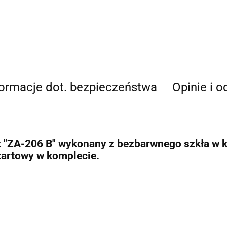
formacje dot. bezpieczeństwa
Opinie i o
z
"
ZA-206 B" wykonany z bezbarwnego szkła w ksz
tartowy w komplecie.