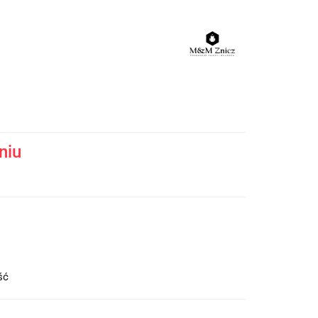
niu
ość