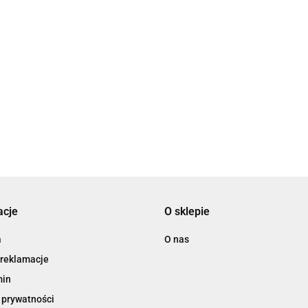
Adamo
Agnes
acje
O sklepie
a
O nas
 reklamacje
min
 prywatności