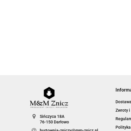
Inform
Dostaw
Zwroty i
Sińczyca 18A
Regula
76-150 Darłowo
Polityka
hurtownia-zniczy@mm-znicz.pl