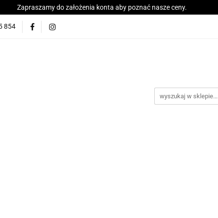
Zapraszamy do założenia konta aby poznać nasze ceny.
y
Znicze
Wkłady do zniczy
Wkłady LED
5 854
ści
Kontakt
Katalog
Blog
Akcesoria
Best
do zniczy
Wkłady LED
Wyprzedaż
Promocja