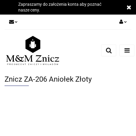
Zapraszamy do założenia konta aby poznać
nasze ceny.
Zaloguj się
Zarejestruj się
Dodaj zgłoszenie
Zgody cookies
Znicz ZA-206 Aniołek Złoty