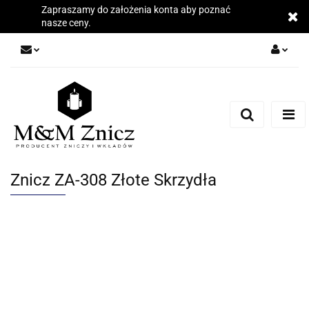
Zapraszamy do założenia konta aby poznać
nasze ceny.
Zaloguj się
Zarejestruj się
Dodaj zgłoszenie
Zgody cookies
Znicz ZA-308 Złote Skrzydła