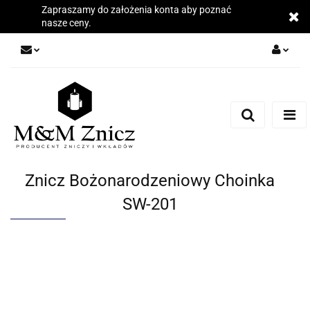
Zapraszamy do założenia konta aby poznać
nasze ceny.
Zaloguj się
Zarejestruj się
Dodaj zgłoszenie
Zgody cookies
Znicz Bożonarodzeniowy Choinka
SW-201