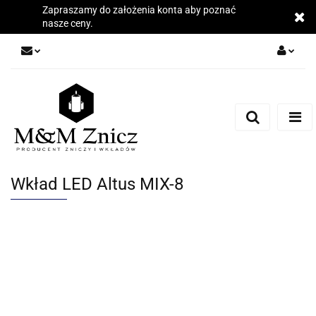
Zapraszamy do założenia konta aby poznać
nasze ceny.
Zaloguj się
Zarejestruj się
Dodaj zgłoszenie
Zgody cookies
Wkład LED Altus MIX-8