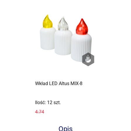
Wkład LED Altus MIX-8
Ilość:
12
szt.
4.74
4.74
Opis